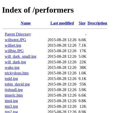
Index of /performers
Name
Last modified
Size
Description
Parent Directory
-
willsotot.JPG
2015-08-28 12:26
6.6K
willset.jpg
2015-08-28 12:26
7.1K
willbig.JPG
2015-08-28 12:26
17K
will_dark_small.jpg
2015-08-28 12:26
5.0K
will_dark.jpg
2015-08-28 12:26
22K
wake.jpg
2015-08-28 12:26
38K
trickydogs.htm
2015-08-28 12:26
1.0K
todd.jpg
2015-08-28 12:26
9.1K
tobin_david.jpg
2015-08-28 12:26
55K
tjohnall.jpg
2015-08-28 12:26
3.9K
timeric.htm
2015-08-28 12:26
6.6K
tim4.jpg
2015-08-28 12:26
9.8K
tim3.jpg
2015-08-28 12:26
12K
tim2.jpg
2015-08-28 12:26
8.9K