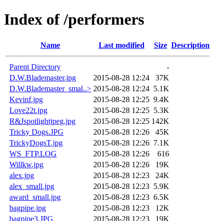
Index of /performers
Name
Last modified
Size
Description
Parent Directory
-
D.W.Blademaster.jpg
2015-08-28 12:24
37K
D.W.Blademaster_smal..>
2015-08-28 12:24
5.1K
Kevinf.jpg
2015-08-28 12:25
9.4K
Love22t.jpg
2015-08-28 12:25
5.3K
R&Jspotlightjpeg.jpg
2015-08-28 12:25
142K
Tricky Dogs.JPG
2015-08-28 12:26
45K
TrickyDogsT.jpg
2015-08-28 12:26
7.1K
WS_FTP.LOG
2015-08-28 12:26
616
Willkw.jpg
2015-08-28 12:26
19K
alex.jpg
2015-08-28 12:23
24K
alex_small.jpg
2015-08-28 12:23
5.9K
award_small.jpg
2015-08-28 12:23
6.5K
bagpipe.jpg
2015-08-28 12:23
12K
bagpipe3.JPG
2015-08-28 12:23
19K